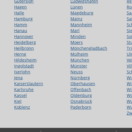
Gütersloh
Ludwigshafen
Re
Hagen
Lünen
Ro
Halle
Magdeburg
Sa
Hamburg
Mainz
Sa
Hamm
Mannheim
Sc
Hanau
Marl
Si
Hannover
Minden
So
Heidelberg
Moers
St
Heilbronn
Mönchengladbach
Tr
Herne
Mülheim
Ul
Hildesheim
München
Ve
Ingolstadt
Münster
Vi
Iserlohn
Neuss
Sc
Jena
Nürnberg
Wi
Kaiserslautern
Oberhausen
Wi
Karlsruhe
Offenbach
Wi
Kassel
Oldenburg
Wo
Kiel
Osnabrück
Wu
Koblenz
Paderborn
Wü
Zw