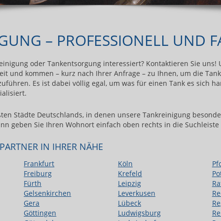
GUNG – PROFESSIONELL UND F
reinigung oder Tankentsorgung interessiert? Kontaktieren Sie uns! 
it und kommen – kurz nach Ihrer Anfrage – zu Ihnen, um die Tank
ühren. Es ist dabei völlig egal, um was für einen Tank es sich ha
alisiert.
ßten Städte Deutschlands, in denen unsere Tankreinigung besonders 
ann geben Sie Ihren Wohnort einfach oben rechts in die Suchleiste 
PARTNER IN IHRER NÄHE
Frankfurt
Köln
Pf
Freiburg
Krefeld
Po
Fürth
Leipzig
Ra
Gelsenkirchen
Leverkusen
Re
Gera
Lübeck
Re
Göttingen
Ludwigsburg
Re