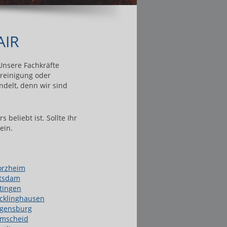
AIR
Unsere Fachkräfte
reinigung oder
ndelt, denn wir sind
beliebt ist. Sollte Ihr
ein.
orzheim
tsdam
tingen
cklinghausen
gensburg
mscheid