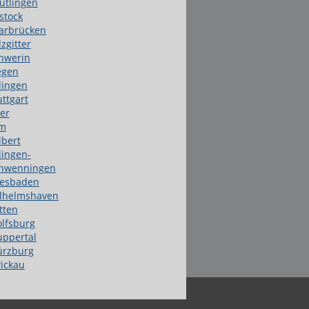
utlingen
stock
arbrücken
lzgitter
hwerin
egen
lingen
uttgart
ier
m
lbert
llingen-
hwenningen
esbaden
lhelmshaven
tten
lfsburg
ppertal
rzburg
ickau