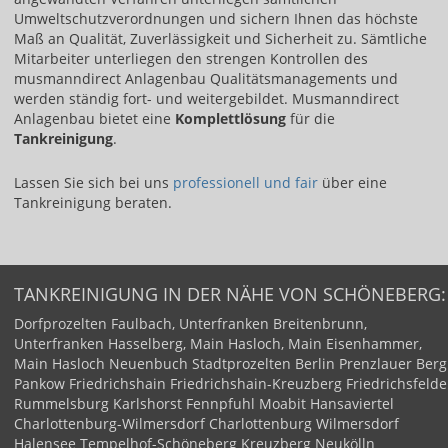
Umweltschutzverordnungen und sichern Ihnen das höchste
Maß an Qualität, Zuverlässigkeit und Sicherheit zu. Sämtliche
Mitarbeiter unterliegen den strengen Kontrollen des
musmanndirect Anlagenbau Qualitätsmanagements und
werden ständig fort- und weitergebildet. Musmanndirect
Anlagenbau bietet eine
Komplettlösung
für die
Tankreinigung
.
Lassen Sie sich bei uns ​
professionell und fair​
über eine
Tankreinigung beraten.
TANKREINIGUNG IN DER NÄHE VON SCHÖNEBERG:
Dorfprozelten
Faulbach, Unterfranken
Breitenbrunn,
Unterfranken
Hasselberg, Main
Hasloch, Main
Eisenhammer,
Main
Hasloch
Neuenbuch
Stadtprozelten
Berlin
Prenzlauer Berg
Pankow
Friedrichshain
Friedrichshain-Kreuzberg
Friedrichsfelde
Rummelsburg
Karlshorst
Fennpfuhl
Moabit
Hansaviertel
Charlottenburg-Wilmersdorf
Charlottenburg
Wilmersdorf
Halensee
Tempelhof-Schöneberg
Kreuzberg
Neukölln