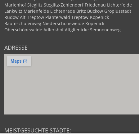
Marienhof
Steglitz
Steglitz-Zehlendorf
Friedenau
Lichterfelde
Lankwitz
Marienfelde
Lichtenrade
Britz
Buckow
Gropiusstadt
Rudow
Alt-Treptow
Plänterwald
Treptow-Köpenick
Baumschulenweg
Niederschöneweide
Köpenick
Oberschöneweide
Adlershof
Altglienicke
Semnonenweg
ADRESSE
MEISTGESUCHTE STÄDTE: