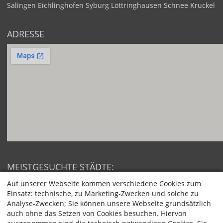
Salingen
Eichlinghofen
Syburg
Löttringhausen
Schnee
Kruckel
ADRESSE
MEISTGESUCHTE STÄDTE:
Berlin
Hamburg
Auf unserer Webseite kommen verschiedene Cookies zum
München
Köln
Einsatz: technische, zu Marketing-Zwecken und solche zu
Frankfurt am Main
Stuttgart
Analyse-Zwecken; Sie können unsere Webseite grundsätzlich
Düsseldorf
Dortmund
auch ohne das Setzen von Cookies besuchen. Hiervon
Essen
Bremen