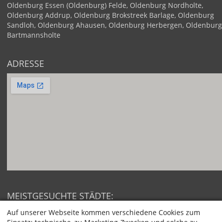
Oldenburg
Essen (Oldenburg)
Felde, Oldenburg
Nordholte,
Oldenburg
Addrup, Oldenburg
Brokstreek
Barlage, Oldenburg
Sandloh, Oldenburg
Ahausen, Oldenburg
Herbergen, Oldenburg
Bartmannsholte
ADRESSE
MEISTGESUCHTE STÄDTE:
Berlin
Hamburg
Auf unserer Webseite kommen verschiedene Cookies zum
München
Köln