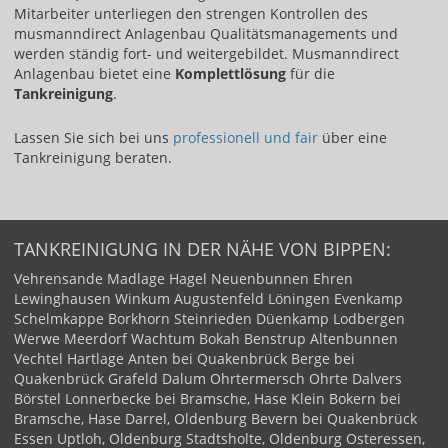
Mitarbeiter unterliegen den strengen Kontrollen des
musmanndirect Anlagenbau Qualitätsmanagements und
werden ständig fort- und weitergebildet. Musmanndirect
Anlagenbau bietet eine
Komplettlösung
für die
Tankreinigung
.
Lassen Sie sich bei uns ​
professionell und fair​
über eine
Tankreinigung beraten.
TANKREINIGUNG IN DER NÄHE VON BIPPEN:
Vehrensande
Madlage
Hagel
Neuenbunnen
Ehren
Lewinghausen
Winkum
Augustenfeld
Löningen
Evenkamp
Schelmkappe
Borkhorn
Steinrieden
Düenkamp
Lodbergen
Werwe
Meerdorf
Wachtum
Bokah
Benstrup
Altenbunnen
Vechtel
Hartlage
Anten bei Quakenbrück
Berge bei
Quakenbrück
Grafeld
Dalum
Ohrtermersch
Ohrte
Dalvers
Börstel
Lonnerbecke bei Bramsche, Hase
Klein Bokern bei
Bramsche, Hase
Darrel, Oldenburg
Bevern bei Quakenbrück
Essen
Uptloh, Oldenburg
Stadtsholte, Oldenburg
Osteressen,