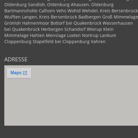
Oldenburg
Sandloh, Oldenburg
Ahausen, Oldenburg
Bartmannsholte
Calhorn
Vehs
Wohld
Wehdel, Kreis Bersenbrück
Wulften
Langen, Kreis Bersenbrück
Badbergen
Groß Mimmelage
Grönloh
Hahnenmoor
Bottorf bei Quakenbrück
Wasserhausen
bei Quakenbrück
Herbergen
Schandorf
Wierup
Klein
Mimmelage
Hahlen
Menslage
Loxten
Nortrup
Lankum
Cloppenburg
Stapelfeld bei Cloppenburg
Vahren
ADRESSE