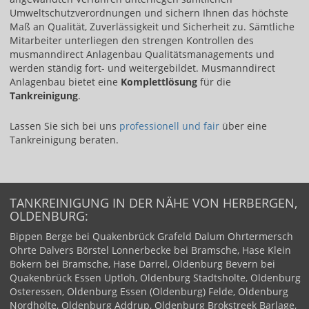
Umweltschutzverordnungen und sichern Ihnen das höchste
Maß an Qualität, Zuverlässigkeit und Sicherheit zu. Sämtliche
Mitarbeiter unterliegen den strengen Kontrollen des
musmanndirect Anlagenbau Qualitätsmanagements und
werden ständig fort- und weitergebildet. Musmanndirect
Anlagenbau bietet eine
Komplettlösung
für die
Tankreinigung
.
Lassen Sie sich bei uns ​
professionell und fair​
über eine
Tankreinigung beraten.
TANKREINIGUNG IN DER NÄHE VON HERBERGEN,
OLDENBURG:
Bippen
Berge bei Quakenbrück
Grafeld
Dalum
Ohrtermersch
Ohrte
Dalvers
Börstel
Lonnerbecke bei Bramsche, Hase
Klein
Bokern bei Bramsche, Hase
Darrel, Oldenburg
Bevern bei
Quakenbrück
Essen
Uptloh, Oldenburg
Stadtsholte, Oldenburg
Osteressen, Oldenburg
Essen (Oldenburg)
Felde, Oldenburg
Nordholte, Oldenburg
Addrup, Oldenburg
Brokstreek
Barlage,