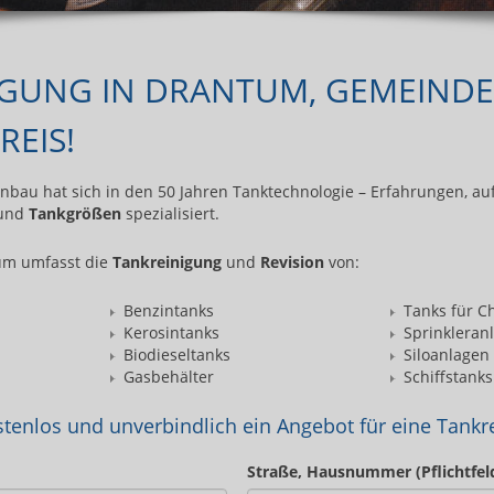
IGUNG IN DRANTUM, GEMEINDE
REIS!
au hat sich in den 50 Jahren Tanktechnologie – Erfahrungen, au
und
Tankgrößen
spezialisiert.
um umfasst die
Tankreinigung
und
Revision
von:
Benzintanks
Tanks für C
Kerosintanks
Sprinkleran
Biodieseltanks
Siloanlagen
Gasbehälter
Schiffstanks
stenlos und unverbindlich ein Angebot für eine Tankre
Straße, Hausnummer (Pflichtfel