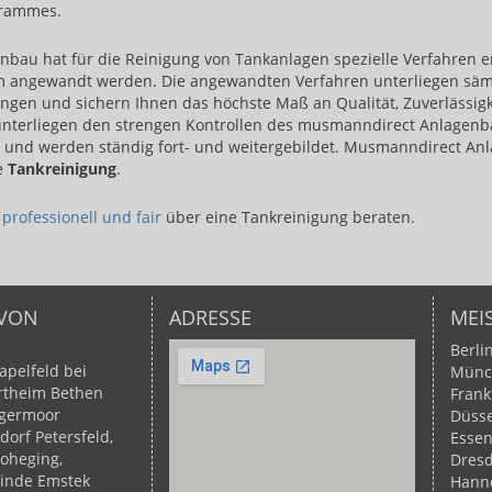
grammes.
au hat für die Reinigung von Tankanlagen spezielle Verfahren ent
 angewandt werden. Die angewandten Verfahren unterliegen säm
en und sichern Ihnen das höchste Maß an Qualität, Zuverlässigke
 unterliegen den strengen Kontrollen des musmanndirect Anlagen
und werden ständig fort- und weitergebildet. Musmanndirect Anl
e
Tankreinigung
.
​
professionell und fair​
über eine Tankreinigung beraten.
 VON
ADRESSE
MEI
Berli
apelfeld bei
Münc
rtheim
Bethen
Frank
germoor
Düsse
dorf
Petersfeld,
Esse
oheging,
Dres
inde Emstek
Hann