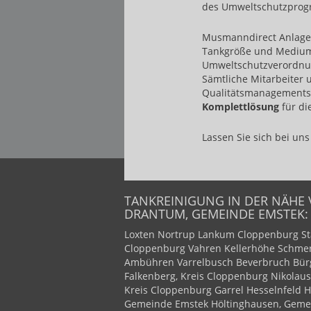
des Umweltschutzpro
Musmanndirect Anlagenb
Tankgröße und Medium
Umweltschutzverordnung
Sämtliche Mitarbeiter
Qualitätsmanagements 
Komplettlösung
für di
Lassen Sie sich bei uns 
TANKREINIGUNG IN DER NÄHE
DRANTUM, GEMEINDE EMSTEK:
Loxten
Nortrup
Lankum
Cloppenburg
St
Cloppenburg
Vahren
Kellerhöhe
Schme
Ambühren
Varrelbusch
Beverbruch
Bür
Falkenberg, Kreis Cloppenburg
Nikolaus
Kreis Cloppenburg
Garrel
Hesselnfeld
H
Gemeinde Emstek
Höltinghausen, Geme