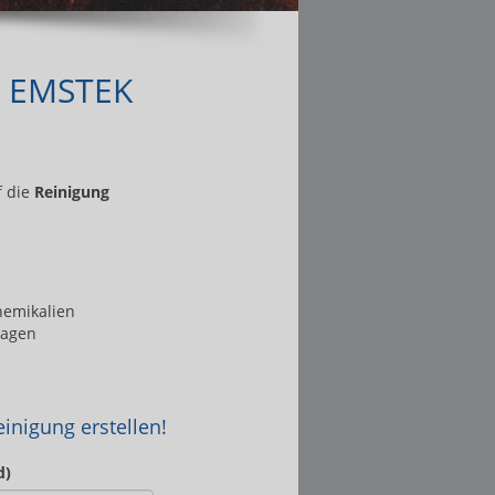
 EMSTEK
f die
Reinigung
hemikalien
lagen
inigung erstellen!
d)