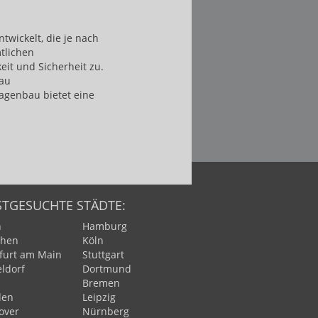
wickelt, die je nach
tlichen
it und Sicherheit zu.
bau
agenbau bietet eine
STGESUCHTE STÄDTE:
n
Hamburg
hen
Köln
furt am Main
Stuttgart
ldorf
Dortmund
n
Bremen
den
Leipzig
over
Nürnberg