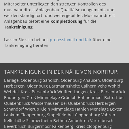
Mitarbeiter unterliegen den strengen Kontrollen des
musmanndirect Anlagenbau Qualitätsmanagements und
werden ständig fort- und weitergebildet. Musmanndirect
Anlagenbau bietet eine
Komplettlösung
für die
Tankreinigung
.
Lassen Sie sich bei uns ​
professionell und fair​
über eine
Tankreinigung beraten.
TANKREINIGUNG IN DER NÄHE VON NORTRUP:
Barlage, Oldenburg
Sandloh, Oldenburg
Ahausen, Oldenburg
Herbergen, Oldenburg
Bartmannsholte
Calhorn
Vehs
Wohld
Wehdel, Kreis Bersenbrück
Wulften
Langen, Kreis Bersenbrück
Badbergen
Groß Mimmelage
Grönloh
Hahnenmoor
Bottorf bei
Quakenbrück
Wasserhausen bei Quakenbrück
Herbergen
Schandorf
Wierup
Klein Mimmelage
Hahlen
Menslage
Loxten
Lankum
Cloppenburg
Stapelfeld bei Cloppenburg
Vahren
Kellerhöhe
Schmertheim
Bethen
Ambühren
Varrelbusch
Beverbruch
Bürgermoor
Falkenberg, Kreis Cloppenburg