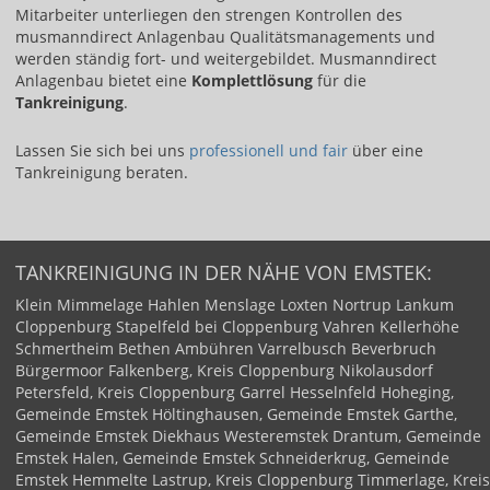
Mitarbeiter unterliegen den strengen Kontrollen des
musmanndirect Anlagenbau Qualitätsmanagements und
werden ständig fort- und weitergebildet. Musmanndirect
Anlagenbau bietet eine
Komplettlösung
für die
Tankreinigung
.
Lassen Sie sich bei uns ​
professionell und fair​
über eine
Tankreinigung beraten.
TANKREINIGUNG IN DER NÄHE VON EMSTEK:
Klein Mimmelage
Hahlen
Menslage
Loxten
Nortrup
Lankum
Cloppenburg
Stapelfeld bei Cloppenburg
Vahren
Kellerhöhe
Schmertheim
Bethen
Ambühren
Varrelbusch
Beverbruch
Bürgermoor
Falkenberg, Kreis Cloppenburg
Nikolausdorf
Petersfeld, Kreis Cloppenburg
Garrel
Hesselnfeld
Hoheging,
Gemeinde Emstek
Höltinghausen, Gemeinde Emstek
Garthe,
Gemeinde Emstek
Diekhaus
Westeremstek
Drantum, Gemeinde
Emstek
Halen, Gemeinde Emstek
Schneiderkrug, Gemeinde
Emstek
Hemmelte
Lastrup, Kreis Cloppenburg
Timmerlage, Kreis