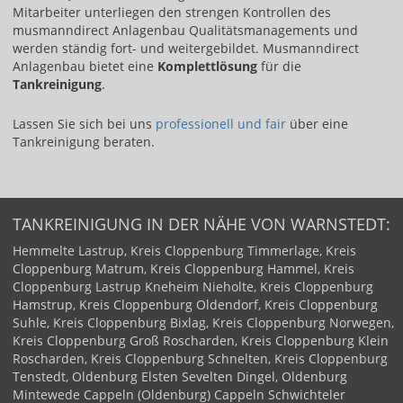
Mitarbeiter unterliegen den strengen Kontrollen des
musmanndirect Anlagenbau Qualitätsmanagements und
werden ständig fort- und weitergebildet. Musmanndirect
Anlagenbau bietet eine
Komplettlösung
für die
Tankreinigung
.
Lassen Sie sich bei uns ​
professionell und fair​
über eine
Tankreinigung beraten.
TANKREINIGUNG IN DER NÄHE VON WARNSTEDT:
Hemmelte
Lastrup, Kreis Cloppenburg
Timmerlage, Kreis
Cloppenburg
Matrum, Kreis Cloppenburg
Hammel, Kreis
Cloppenburg
Lastrup
Kneheim
Nieholte, Kreis Cloppenburg
Hamstrup, Kreis Cloppenburg
Oldendorf, Kreis Cloppenburg
Suhle, Kreis Cloppenburg
Bixlag, Kreis Cloppenburg
Norwegen,
Kreis Cloppenburg
Groß Roscharden, Kreis Cloppenburg
Klein
Roscharden, Kreis Cloppenburg
Schnelten, Kreis Cloppenburg
Tenstedt, Oldenburg
Elsten
Sevelten
Dingel, Oldenburg
Mintewede
Cappeln (Oldenburg)
Cappeln
Schwichteler