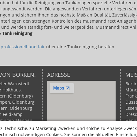
au hat für die Reinigung von Tankanlagen spezielle Verfahren ent
 angewandt werden. Die angewandten Verfahren unterliegen säm
en und sichern Ihnen das höchste Maß an Qualität, Zuverlässigke
 unterliegen den strengen Kontrollen des musmanndirect Anlagen
und werden ständig fort- und weitergebildet. Musmanndirect Anl
e
Tankreinigung
.
​
professionell und fair​
über eine Tankreinigung beraten.
 VON BORKEN:
ADRESSE
MEI
ler
Warnstedt
Berli
g
Holthaus,
Münc
ern (Oldenburg)
Frank
pen, Oldenburg
Düsse
dern, Oldenburg
Esse
n
Feldkamp
Dres
fingen
Meppen
Hann
tel
Orde
Duis
: technische, zu Marketing-Zwecken und solche zu Analyse-Zweck
 Fullen
Apeldorn,
Wupp
hnisch notwendigen Cookies. Sie können die aktuellen Einstellung