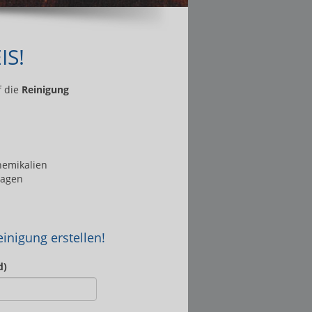
IS!
f die
Reinigung
hemikalien
lagen
inigung erstellen!
d)