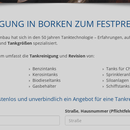
GUNG IN BORKEN ZUM FESTPRE
au hat sich in den 50 Jahren Tanktechnologie – Erfahrungen, au
und
Tankgrößen
spezialisiert.
um umfasst die
Tankreinigung
und
Revision
von:
Benzintanks
Tanks für C
Kerosintanks
Sprinkleran
Biodieseltanks
Siloanlagen
Gasbehälter
Schiffstanks
stenlos und unverbindlich ein Angebot für eine Tankre
Straße, Hausnummer (Pflichtfel