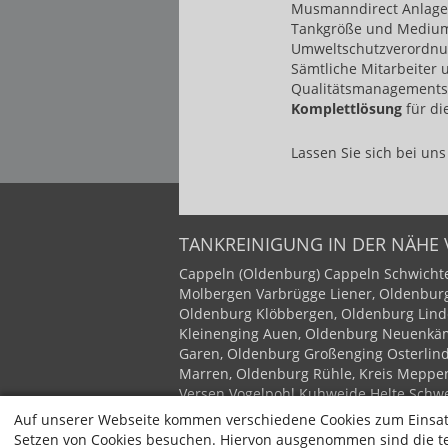
Musmanndirect Anlagenb
Tankgröße und Medium
Umweltschutzverordnung
Sämtliche Mitarbeiter
Qualitätsmanagements 
Komplettlösung
für di
Lassen Sie sich bei uns 
TANKREINIGUNG IN DER NÄHE
Cappeln (Oldenburg)
Cappeln
Schwichte
Molbergen
Varbrügge
Liener, Oldenbur
Oldenburg
Klöbbergen, Oldenburg
Lind
Kleinenging
Auen, Oldenburg
Neuenkäm
Garen, Oldenburg
Großenging
Osterlin
Marren, Oldenburg
Rühle, Kreis Meppe
Versen
Vogelpohl
Kuhweide
Helte
Schwe
Bokeloh, Kreis Meppen
Groß Fullen
Hün
Auf unserer Webseite kommen verschiedene Cookies zum Einsatz
Teglingen
Wekenborg
Holthausen
Klein
Setzen von Cookies besuchen. Hiervon ausgenommen sind die tec