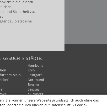
wickelt, die je nach
tlichen
it und Sicherheit zu.
bau
agenbau bietet eine
STGESUCHTE STÄDTE:
n
Hamburg
hen
Köln
furt am Main
Stuttgart
ldorf
Dortmund
n
Bremen
den
Leipzig
over
Nürnberg
burg
Bochum
en; Sie können unsere Webseite grundsätzlich auch ohne das
ertal
Bielefeld
en jederzeit durch Klicken auf Datenschutz & Cookie-