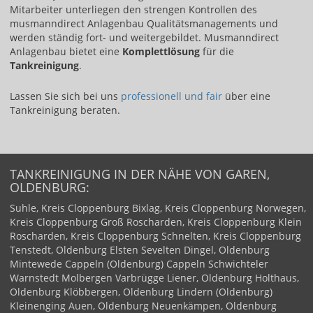
Mitarbeiter unterliegen den strengen Kontrollen des
musmanndirect Anlagenbau Qualitätsmanagements und
werden ständig fort- und weitergebildet. Musmanndirect
Anlagenbau bietet eine
Komplettlösung
für die
Tankreinigung
.
Lassen Sie sich bei uns ​
professionell und fair​
über eine
Tankreinigung beraten.
TANKREINIGUNG IN DER NÄHE VON GAREN,
OLDENBURG:
Suhle, Kreis Cloppenburg
Bixlag, Kreis Cloppenburg
Norwegen,
Kreis Cloppenburg
Groß Roscharden, Kreis Cloppenburg
Klein
Roscharden, Kreis Cloppenburg
Schnelten, Kreis Cloppenburg
Tenstedt, Oldenburg
Elsten
Sevelten
Dingel, Oldenburg
Mintewede
Cappeln (Oldenburg)
Cappeln
Schwichteler
Warnstedt
Molbergen
Varbrügge
Liener, Oldenburg
Holthaus,
Oldenburg
Klöbbergen, Oldenburg
Lindern (Oldenburg)
Kleinenging
Auen, Oldenburg
Neuenkämpen, Oldenburg