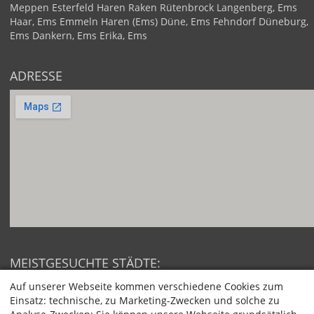
Meppen
Esterfeld
Haren
Raken
Rütenbrock
Langenberg, Ems
Haar, Ems
Emmeln
Haren (Ems)
Düne, Ems
Fehndorf
Düneburg,
Ems
Dankern, Ems
Erika, Ems
ADRESSE
MEISTGESUCHTE STÄDTE:
Berlin
Hamburg
Auf unserer Webseite kommen verschiedene Cookies zum
München
Köln
Einsatz: technische, zu Marketing-Zwecken und solche zu
Frankfurt am Main
Stuttgart