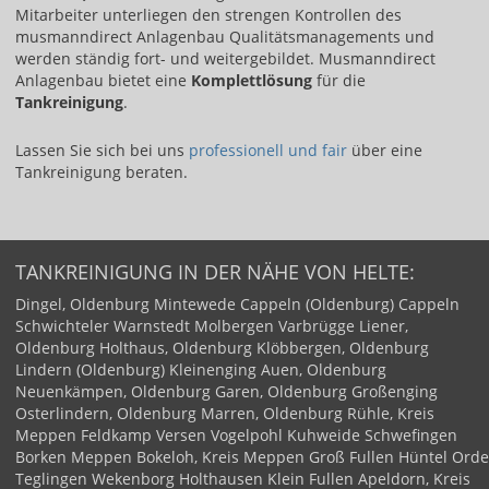
Mitarbeiter unterliegen den strengen Kontrollen des
musmanndirect Anlagenbau Qualitätsmanagements und
werden ständig fort- und weitergebildet. Musmanndirect
Anlagenbau bietet eine
Komplettlösung
für die
Tankreinigung
.
Lassen Sie sich bei uns ​
professionell und fair​
über eine
Tankreinigung beraten.
TANKREINIGUNG IN DER NÄHE VON HELTE:
Dingel, Oldenburg
Mintewede
Cappeln (Oldenburg)
Cappeln
Schwichteler
Warnstedt
Molbergen
Varbrügge
Liener,
Oldenburg
Holthaus, Oldenburg
Klöbbergen, Oldenburg
Lindern (Oldenburg)
Kleinenging
Auen, Oldenburg
Neuenkämpen, Oldenburg
Garen, Oldenburg
Großenging
Osterlindern, Oldenburg
Marren, Oldenburg
Rühle, Kreis
Meppen
Feldkamp
Versen
Vogelpohl
Kuhweide
Schwefingen
Borken
Meppen
Bokeloh, Kreis Meppen
Groß Fullen
Hüntel
Orde
Teglingen
Wekenborg
Holthausen
Klein Fullen
Apeldorn, Kreis