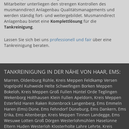
Mitarbeiter unterliegen den strengen Kontrollen des
musmanndirect Anlagenbau Qualitätsmanagements und
werden ständig fort- und weitergebildet. Musmanndirect
Anlagenbau bietet eine
Komplettlösung
für die
Tankreinigung
.
Lassen Sie sich bei uns ​
professionell und fair​
über eine
Tankreinigung beraten.
TANKREINIGUNG IN DER NÄHE VON HAAR, EMS:
Marren, Oldenburg
Rühle, Kreis Meppen
Feldkamp
Versen
Vogelpohl
Kuhweide
Helte
Schwefingen
Borken
Meppen
Bokeloh, Kreis Meppen
Groß Fullen
Hüntel
Orde
Teglingen
Wekenborg
Holthausen
Klein Fullen
Apeldorn, Kreis Meppen
Esterfeld
Haren
Raken
Rütenbrock
Langenberg, Ems
Emmeln
Haren (Ems)
Düne, Ems
Fehndorf
Düneburg, Ems
Dankern, Ems
Erika, Ems
Altenberge, Kreis Meppen
Tinnen
Landegge, Ems
Wesuwe
Lotten
Groß Dörgen
Westerlohmühlen
Haselünne
Eltern
Huden
Westerloh
Klosterholte
Lahre
Lehrte, Kreis