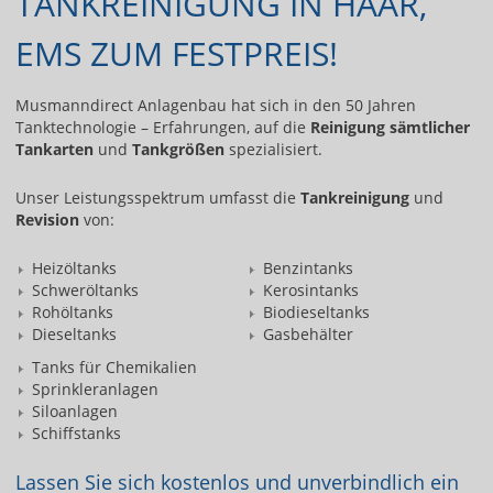
TANKREINIGUNG IN HAAR,
EMS ZUM FESTPREIS!
Musmanndirect Anlagenbau hat sich in den 50 Jahren
Tanktechnologie – Erfahrungen, auf die
Reinigung sämtlicher
Tankarten
und
Tankgrößen
spezialisiert.
Unser Leistungsspektrum umfasst die
Tankreinigung
und
Revision
von:
Heizöltanks
Benzintanks
Schweröltanks
Kerosintanks
Rohöltanks
Biodieseltanks
Dieseltanks
Gasbehälter
Tanks für Chemikalien
Sprinkleranlagen
Siloanlagen
Schiffstanks
Lassen Sie sich kostenlos und unverbindlich ein