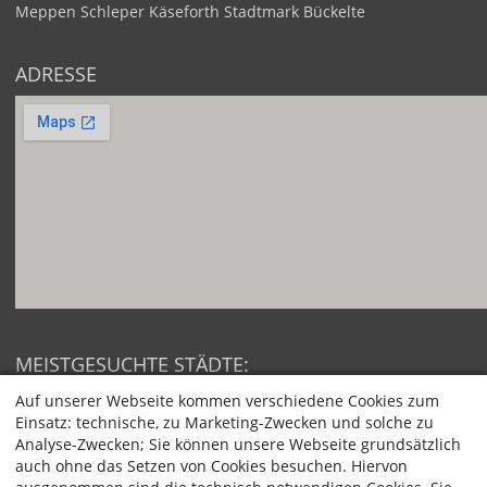
Meppen
Schleper
Käseforth
Stadtmark
Bückelte
ADRESSE
MEISTGESUCHTE STÄDTE:
Berlin
Hamburg
Auf unserer Webseite kommen verschiedene Cookies zum
München
Köln
Einsatz: technische, zu Marketing-Zwecken und solche zu
Frankfurt am Main
Stuttgart
Analyse-Zwecken; Sie können unsere Webseite grundsätzlich
Düsseldorf
Dortmund
auch ohne das Setzen von Cookies besuchen. Hiervon
Essen
Bremen