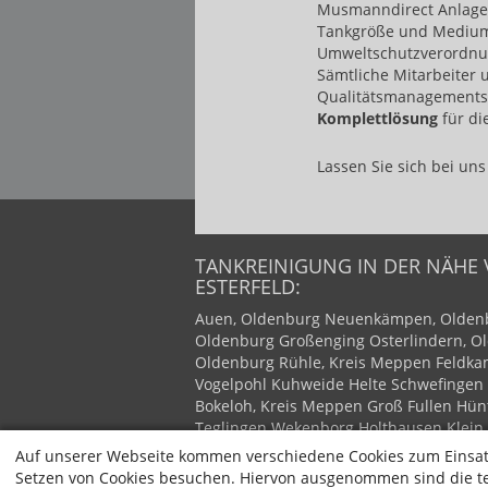
Musmanndirect Anlagenb
Tankgröße und Medium
Umweltschutzverordnung
Sämtliche Mitarbeiter
Qualitätsmanagements 
Komplettlösung
für di
Lassen Sie sich bei uns 
TANKREINIGUNG IN DER NÄHE
ESTERFELD:
Auen, Oldenburg
Neuenkämpen, Olden
Oldenburg
Großenging
Osterlindern, O
Oldenburg
Rühle, Kreis Meppen
Feldk
Vogelpohl
Kuhweide
Helte
Schwefingen
Bokeloh, Kreis Meppen
Groß Fullen
Hün
Teglingen
Wekenborg
Holthausen
Klein
Kreis Meppen
Haren
Raken
Rütenbrock
Auf unserer Webseite kommen verschiedene Cookies zum Einsatz
Haar, Ems
Emmeln
Haren (Ems)
Düne, 
Setzen von Cookies besuchen. Hiervon ausgenommen sind die tec