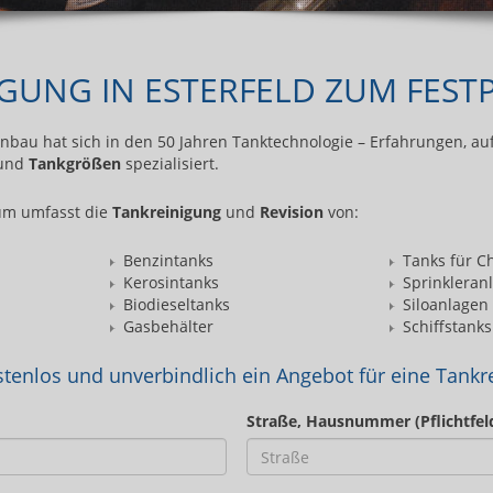
GUNG IN ESTERFELD ZUM FESTP
au hat sich in den 50 Jahren Tanktechnologie – Erfahrungen, au
und
Tankgrößen
spezialisiert.
um umfasst die
Tankreinigung
und
Revision
von:
Benzintanks
Tanks für C
Kerosintanks
Sprinkleran
Biodieseltanks
Siloanlagen
Gasbehälter
Schiffstanks
stenlos und unverbindlich ein Angebot für eine Tankre
Straße, Hausnummer (Pflichtfel