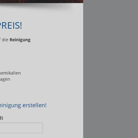
REIS!
f die
Reinigung
hemikalien
lagen
inigung erstellen!
d)