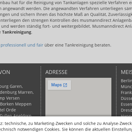
au hat für die Reinigung von Tankanlagen spezielle Verfahren ent
 angewandt werden. Die angewandten Verfahren unterliegen säm
en und sichern Ihnen das höchste Maß an Qualität, Zuverlässigke
 unterliegen den strengen Kontrollen des musmanndirect Anlagen
und werden ständig fort- und weitergebildet. Musmanndirect Anl
e
Tankreinigung
.
​
professionell und fair​
über eine Tankreinigung beraten.
 VON
ADRESSE
MEI
Berli
burg
Garen,
Münc
ldenburg
Marren,
Frank
amp
Versen
Düsse
Borken
Meppen
Esse
tel
Orde
Dres
 Fullen
Apeldorn,
Hann
Langenberg, Ems
Duis
: technische, zu Marketing-Zwecken und solche zu Analyse-Zweck
Ems
Fehndorf
Wupp
hnisch notwendigen Cookies. Sie können die aktuellen Einstellung