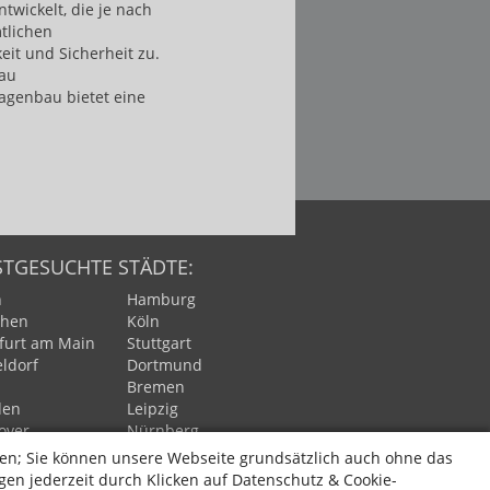
wickelt, die je nach
tlichen
it und Sicherheit zu.
bau
agenbau bietet eine
STGESUCHTE STÄDTE:
n
Hamburg
hen
Köln
furt am Main
Stuttgart
ldorf
Dortmund
n
Bremen
den
Leipzig
over
Nürnberg
burg
Bochum
en; Sie können unsere Webseite grundsätzlich auch ohne das
ertal
Bielefeld
en jederzeit durch Klicken auf Datenschutz & Cookie-