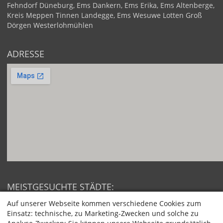
Fehndorf
Düneburg, Ems
Dankern, Ems
Erika, Ems
Altenberge,
Kreis Meppen
Tinnen
Landegge, Ems
Wesuwe
Lotten
Groß
Dörgen
Westerlohmühlen
ADRESSE
MEISTGESUCHTE STÄDTE:
Berlin
Hamburg
Auf unserer Webseite kommen verschiedene Cookies zum
München
Köln
Einsatz: technische, zu Marketing-Zwecken und solche zu
Frankfurt am Main
Stuttgart