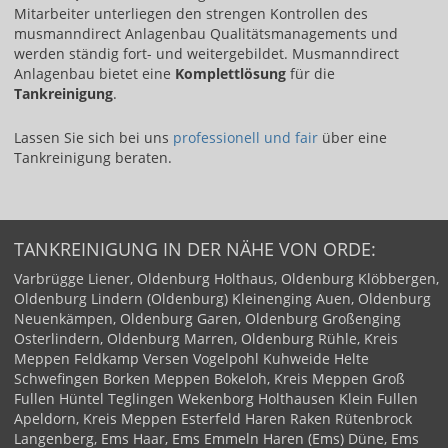
Mitarbeiter unterliegen den strengen Kontrollen des
musmanndirect Anlagenbau Qualitätsmanagements und
werden ständig fort- und weitergebildet. Musmanndirect
Anlagenbau bietet eine
Komplettlösung
für die
Tankreinigung
.
Lassen Sie sich bei uns ​
professionell und fair​
über eine
Tankreinigung beraten.
TANKREINIGUNG IN DER NÄHE VON ORDE:
Varbrügge
Liener, Oldenburg
Holthaus, Oldenburg
Klöbbergen,
Oldenburg
Lindern (Oldenburg)
Kleinenging
Auen, Oldenburg
Neuenkämpen, Oldenburg
Garen, Oldenburg
Großenging
Osterlindern, Oldenburg
Marren, Oldenburg
Rühle, Kreis
Meppen
Feldkamp
Versen
Vogelpohl
Kuhweide
Helte
Schwefingen
Borken
Meppen
Bokeloh, Kreis Meppen
Groß
Fullen
Hüntel
Teglingen
Wekenborg
Holthausen
Klein Fullen
Apeldorn, Kreis Meppen
Esterfeld
Haren
Raken
Rütenbrock
Langenberg, Ems
Haar, Ems
Emmeln
Haren (Ems)
Düne, Ems